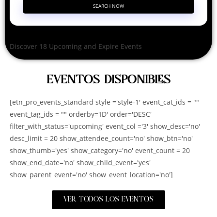
SEARCH NOW
Discover 18 Upcoming and Expire Events
EVENTOS DISPONIBLES
[etn_pro_events_standard style ='style-1' event_cat_ids = ""
event_tag_ids = "" orderby='ID' order='DESC'
filter_with_status='upcoming' event_col ='3' show_desc='no'
desc_limit = 20 show_attendee_count='no' show_btn='no'
show_thumb='yes' show_category='no' event_count = 20
show_end_date='no' show_child_event='yes'
show_parent_event='no' show_event_location='no']
VER TODOS LOS EVENTOS