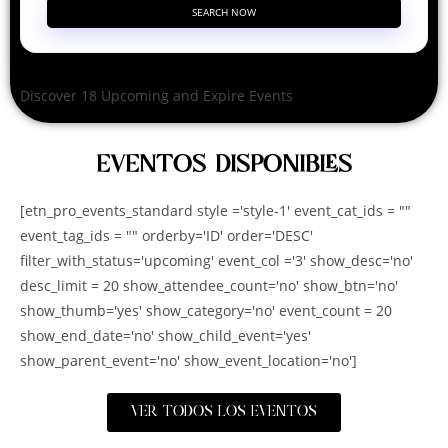
SEARCH NOW
Discover 18 Upcoming and Expire Events
EVENTOS DISPONIBLES
[etn_pro_events_standard style ='style-1' event_cat_ids = ""
event_tag_ids = "" orderby='ID' order='DESC'
filter_with_status='upcoming' event_col ='3' show_desc='no'
desc_limit = 20 show_attendee_count='no' show_btn='no'
show_thumb='yes' show_category='no' event_count = 20
show_end_date='no' show_child_event='yes'
show_parent_event='no' show_event_location='no']
VER TODOS LOS EVENTOS