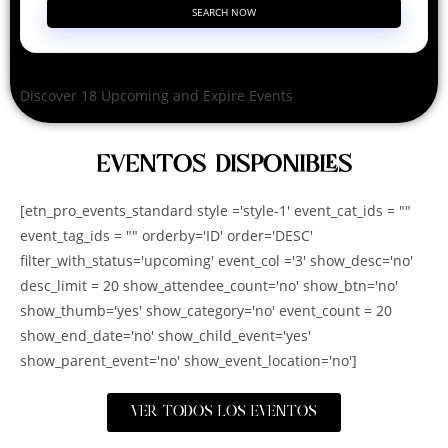
SEARCH NOW
Discover 18 Upcoming and Expire Events
EVENTOS DISPONIBLES
[etn_pro_events_standard style ='style-1' event_cat_ids = ""
event_tag_ids = "" orderby='ID' order='DESC'
filter_with_status='upcoming' event_col ='3' show_desc='no'
desc_limit = 20 show_attendee_count='no' show_btn='no'
show_thumb='yes' show_category='no' event_count = 20
show_end_date='no' show_child_event='yes'
show_parent_event='no' show_event_location='no']
VER TODOS LOS EVENTOS