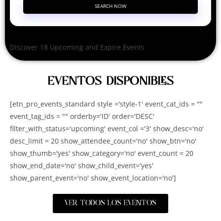
SEARCH NOW
Discover 18 Upcoming and Expire Events
EVENTOS DISPONIBLES
[etn_pro_events_standard style ='style-1' event_cat_ids = ""
event_tag_ids = "" orderby='ID' order='DESC'
filter_with_status='upcoming' event_col ='3' show_desc='no'
desc_limit = 20 show_attendee_count='no' show_btn='no'
show_thumb='yes' show_category='no' event_count = 20
show_end_date='no' show_child_event='yes'
show_parent_event='no' show_event_location='no']
VER TODOS LOS EVENTOS