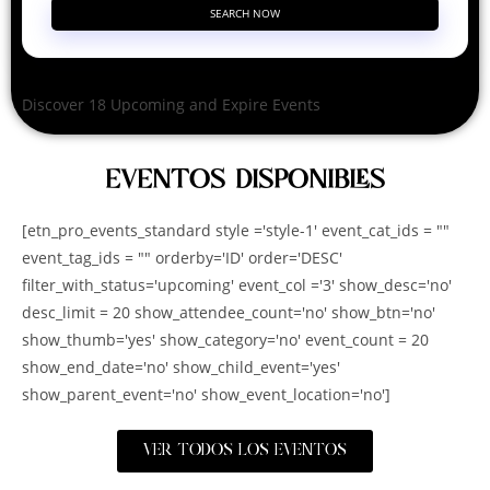
SEARCH NOW
Discover 18 Upcoming and Expire Events
EVENTOS DISPONIBLES
[etn_pro_events_standard style ='style-1' event_cat_ids = ""
event_tag_ids = "" orderby='ID' order='DESC'
filter_with_status='upcoming' event_col ='3' show_desc='no'
desc_limit = 20 show_attendee_count='no' show_btn='no'
show_thumb='yes' show_category='no' event_count = 20
show_end_date='no' show_child_event='yes'
show_parent_event='no' show_event_location='no']
VER TODOS LOS EVENTOS