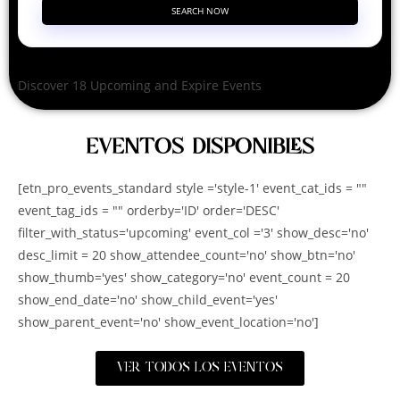
SEARCH NOW
Discover 18 Upcoming and Expire Events
EVENTOS DISPONIBLES
[etn_pro_events_standard style ='style-1' event_cat_ids = ""
event_tag_ids = "" orderby='ID' order='DESC'
filter_with_status='upcoming' event_col ='3' show_desc='no'
desc_limit = 20 show_attendee_count='no' show_btn='no'
show_thumb='yes' show_category='no' event_count = 20
show_end_date='no' show_child_event='yes'
show_parent_event='no' show_event_location='no']
VER TODOS LOS EVENTOS