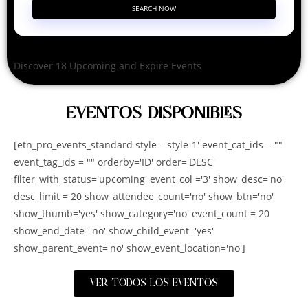
SEARCH NOW
Discover 18 Upcoming and Expire Events
EVENTOS DISPONIBLES
[etn_pro_events_standard style ='style-1' event_cat_ids = ""
event_tag_ids = "" orderby='ID' order='DESC'
filter_with_status='upcoming' event_col ='3' show_desc='no'
desc_limit = 20 show_attendee_count='no' show_btn='no'
show_thumb='yes' show_category='no' event_count = 20
show_end_date='no' show_child_event='yes'
show_parent_event='no' show_event_location='no']
VER TODOS LOS EVENTOS