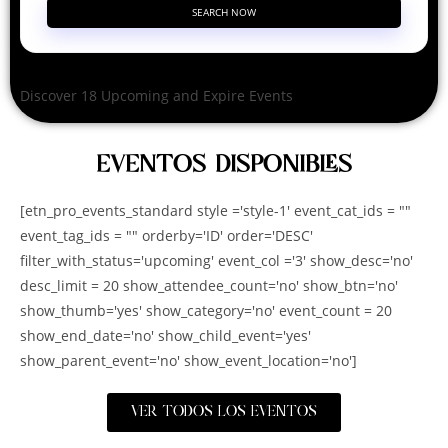
SEARCH NOW
Discover 18 Upcoming and Expire Events
EVENTOS DISPONIBLES
[etn_pro_events_standard style ='style-1' event_cat_ids = ""
event_tag_ids = "" orderby='ID' order='DESC'
filter_with_status='upcoming' event_col ='3' show_desc='no'
desc_limit = 20 show_attendee_count='no' show_btn='no'
show_thumb='yes' show_category='no' event_count = 20
show_end_date='no' show_child_event='yes'
show_parent_event='no' show_event_location='no']
VER TODOS LOS EVENTOS