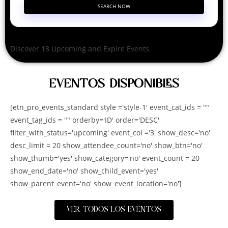
SEARCH NOW
Discover 18 Upcoming and Expire Events
EVENTOS DISPONIBLES
[etn_pro_events_standard style ='style-1' event_cat_ids = ""
event_tag_ids = "" orderby='ID' order='DESC'
filter_with_status='upcoming' event_col ='3' show_desc='no'
desc_limit = 20 show_attendee_count='no' show_btn='no'
show_thumb='yes' show_category='no' event_count = 20
show_end_date='no' show_child_event='yes'
show_parent_event='no' show_event_location='no']
VER TODOS LOS EVENTOS