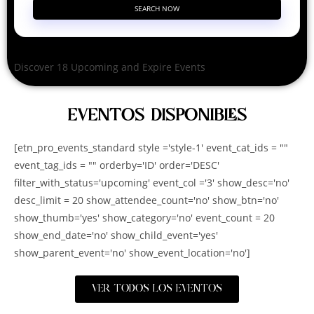
SEARCH NOW
Discover 18 Upcoming and Expire Events
EVENTOS DISPONIBLES
[etn_pro_events_standard style ='style-1' event_cat_ids = ""
event_tag_ids = "" orderby='ID' order='DESC'
filter_with_status='upcoming' event_col ='3' show_desc='no'
desc_limit = 20 show_attendee_count='no' show_btn='no'
show_thumb='yes' show_category='no' event_count = 20
show_end_date='no' show_child_event='yes'
show_parent_event='no' show_event_location='no']
VER TODOS LOS EVENTOS