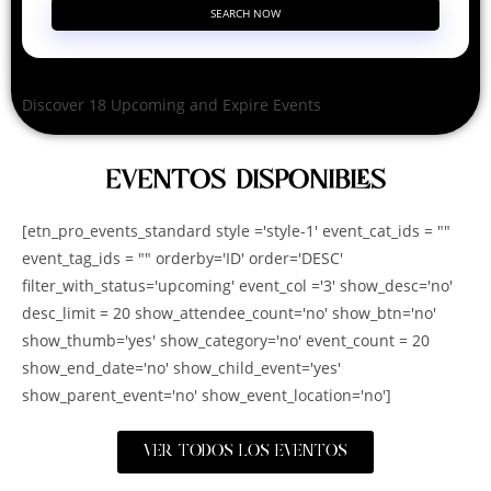
SEARCH NOW
Discover 18 Upcoming and Expire Events
EVENTOS DISPONIBLES
[etn_pro_events_standard style ='style-1' event_cat_ids = ""
event_tag_ids = "" orderby='ID' order='DESC'
filter_with_status='upcoming' event_col ='3' show_desc='no'
desc_limit = 20 show_attendee_count='no' show_btn='no'
show_thumb='yes' show_category='no' event_count = 20
show_end_date='no' show_child_event='yes'
show_parent_event='no' show_event_location='no']
VER TODOS LOS EVENTOS