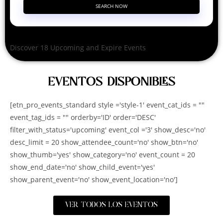
SEARCH NOW
Discover 18 Upcoming and Expire Events
EVENTOS DISPONIBLES
[etn_pro_events_standard style ='style-1' event_cat_ids = ""
event_tag_ids = "" orderby='ID' order='DESC'
filter_with_status='upcoming' event_col ='3' show_desc='no'
desc_limit = 20 show_attendee_count='no' show_btn='no'
show_thumb='yes' show_category='no' event_count = 20
show_end_date='no' show_child_event='yes'
show_parent_event='no' show_event_location='no']
VER TODOS LOS EVENTOS