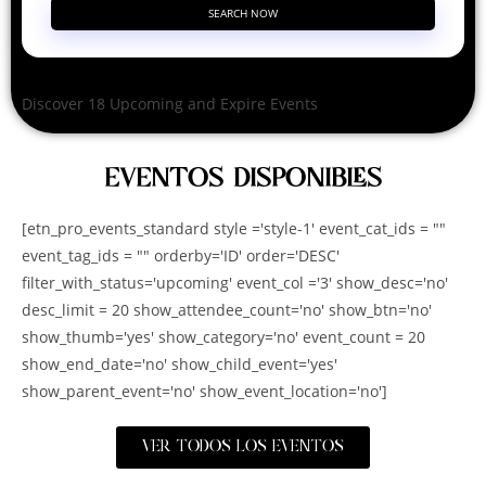
SEARCH NOW
Discover 18 Upcoming and Expire Events
EVENTOS DISPONIBLES
[etn_pro_events_standard style ='style-1' event_cat_ids = ""
event_tag_ids = "" orderby='ID' order='DESC'
filter_with_status='upcoming' event_col ='3' show_desc='no'
desc_limit = 20 show_attendee_count='no' show_btn='no'
show_thumb='yes' show_category='no' event_count = 20
show_end_date='no' show_child_event='yes'
show_parent_event='no' show_event_location='no']
VER TODOS LOS EVENTOS