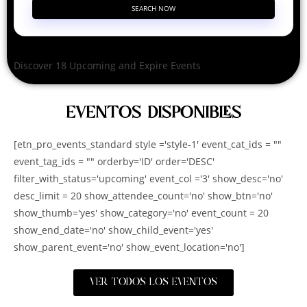
SEARCH NOW
Discover 18 Upcoming and Expire Events
EVENTOS DISPONIBLES
[etn_pro_events_standard style ='style-1' event_cat_ids = ""
event_tag_ids = "" orderby='ID' order='DESC'
filter_with_status='upcoming' event_col ='3' show_desc='no'
desc_limit = 20 show_attendee_count='no' show_btn='no'
show_thumb='yes' show_category='no' event_count = 20
show_end_date='no' show_child_event='yes'
show_parent_event='no' show_event_location='no']
VER TODOS LOS EVENTOS