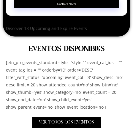
SEARCH NOW
Discover 18 Upcoming and Expire Events
EVENTOS DISPONIBLES
[etn_pro_events_standard style ='style-1' event_cat_ids = ""
event_tag_ids = "" orderby='ID' order='DESC'
filter_with_status='upcoming' event_col ='3' show_desc='no'
desc_limit = 20 show_attendee_count='no' show_btn='no'
show_thumb='yes' show_category='no' event_count = 20
show_end_date='no' show_child_event='yes'
show_parent_event='no' show_event_location='no']
VER TODOS LOS EVENTOS