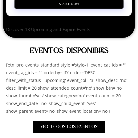
SEARCH NOW
Discover 18 Upcoming and Expire Events
EVENTOS DISPONIBLES
[etn_pro_events_standard style ='style-1' event_cat_ids = ""
event_tag_ids = "" orderby='ID' order='DESC'
filter_with_status='upcoming' event_col ='3' show_desc='no'
desc_limit = 20 show_attendee_count='no' show_btn='no'
show_thumb='yes' show_category='no' event_count = 20
show_end_date='no' show_child_event='yes'
show_parent_event='no' show_event_location='no']
VER TODOS LOS EVENTOS