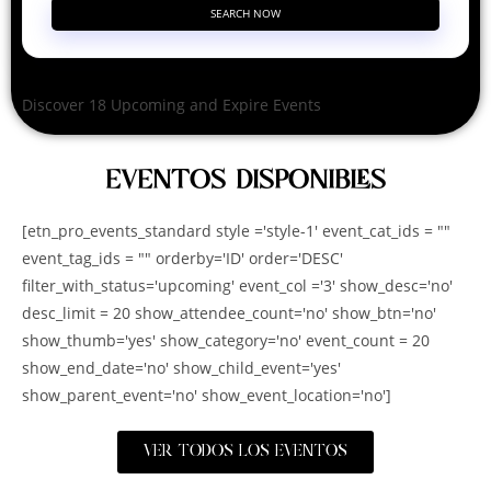
SEARCH NOW
Discover 18 Upcoming and Expire Events
EVENTOS DISPONIBLES
[etn_pro_events_standard style ='style-1' event_cat_ids = ""
event_tag_ids = "" orderby='ID' order='DESC'
filter_with_status='upcoming' event_col ='3' show_desc='no'
desc_limit = 20 show_attendee_count='no' show_btn='no'
show_thumb='yes' show_category='no' event_count = 20
show_end_date='no' show_child_event='yes'
show_parent_event='no' show_event_location='no']
VER TODOS LOS EVENTOS